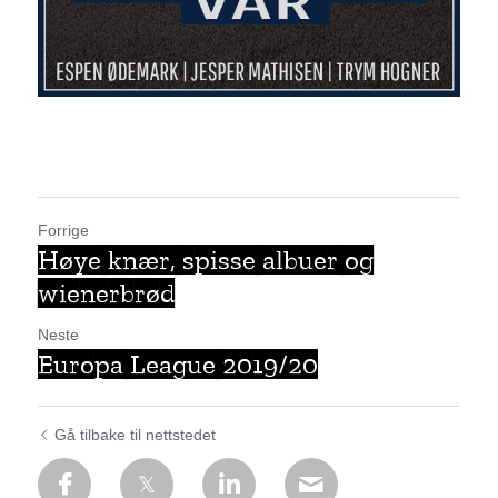
Forrige
Høye knær, spisse albuer og
wienerbrød
Neste
Europa League 2019/20
Gå tilbake til nettstedet