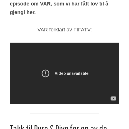
episode om VAR, som vi har fått lov til å 
gjengi her.
VAR forklart av FIFATV:
Takk til Pyro & Pivo for en av de 