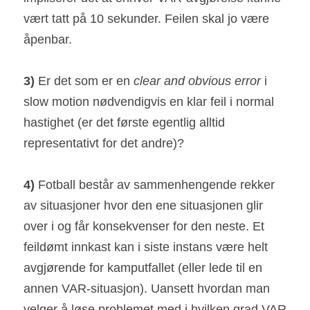
vært tatt på 10 sekunder. Feilen skal jo være 
åpenbar.
3) 
Er det som er en 
clear and obvious error
 i 
slow motion nødvendigvis en klar feil i normal 
hastighet (er det første egentlig alltid 
representativt for det andre)?
4) 
Fotball består av sammenhengende rekker 
av situasjoner hvor den ene situasjonen glir 
over i og får konsekvenser for den neste. Et 
feildømt innkast kan i siste instans være helt 
avgjørende for kamputfallet (eller lede til en 
annen VAR-situasjon). Uansett hvordan man 
velger å løse problemet med i hvilken grad VAR 