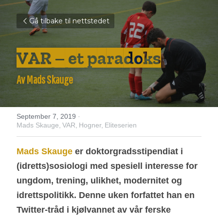
Gå tilbake til nettstedet
VAR – et paradoks
Av Mads Skauge 
September 7, 2019
·
Mads Skauge,
VAR,
Hogner,
Eliteserien
Mads Skauge
 er doktorgradsstipendiat i 
(idretts)sosiologi med spesiell interesse for 
ungdom, trening, ulikhet, modernitet og 
idrettspolitikk. Denne uken forfattet han en 
Twitter-tråd i kjølvannet av vår ferske 