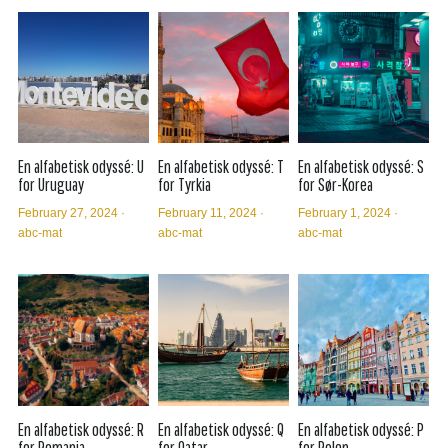
En alfabetisk odyssé: U
En alfabetisk odyssé: T
En alfabetisk odyssé: S
for Uruguay
for Tyrkia
for Sør-Korea
February 27, 2024
·
February 11, 2024
·
February 1, 2024
·
abc-mat
abc-mat
abc-mat
En alfabetisk odyssé: R
En alfabetisk odyssé: Q
En alfabetisk odyssé: P
for Romania
for Qatar
for Polen