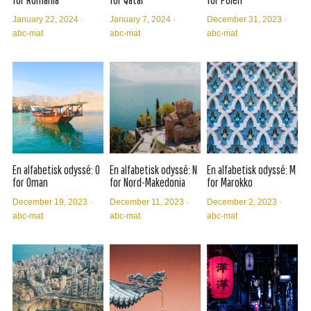
January 22, 2024
·
January 7, 2024
·
December 31, 2023
·
abc-mat
abc-mat
abc-mat
En alfabetisk odyssé: O
En alfabetisk odyssé: N
En alfabetisk odyssé: M
for Oman
for Nord-Makedonia
for Marokko
December 19, 2023
·
December 11, 2023
·
December 2, 2023
·
abc-mat
abc-mat
abc-mat